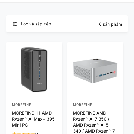
Lọc và sắp xếp
6 sản phẩm
MOREFINE
MOREFINE
N
N
MOREFINE H1 AMD
MOREFINE AMD
h
h
Ryzen™ AI Max+ 395
Ryzen™ AI 7 350 /
à
à
Mini PC
AMD Ryzen™ AI 5
c
c
340 / AMD Ryzen™ 7
1
(1)